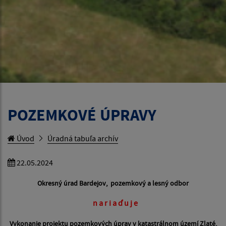
POZEMKOVÉ ÚPRAVY
Úvod
Úradná tabuľa archív
22.05.2024
Okresný úrad Bardejov, pozemkový a lesný odbor
n a r i a ď u j e
Vykonanie projektu pozemkových úprav v katastrálnom území Zlaté,