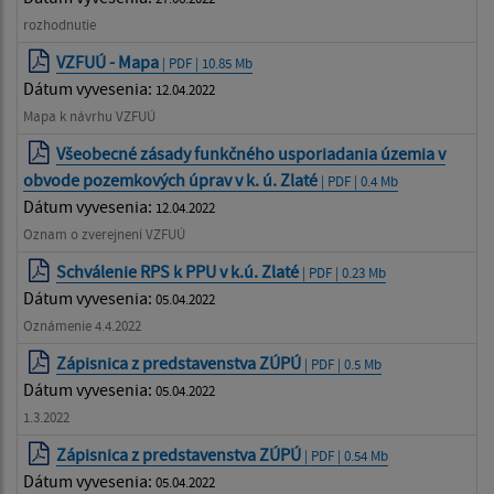
rozhodnutie
VZFUÚ - Mapa
| PDF | 10.85 Mb
Dátum vyvesenia:
12.04.2022
Mapa k návrhu VZFUÚ
Všeobecné zásady funkčného usporiadania územia v
obvode pozemkových úprav v k. ú. Zlaté
| PDF | 0.4 Mb
Dátum vyvesenia:
12.04.2022
Oznam o zverejnení VZFUÚ
Schválenie RPS k PPU v k.ú. Zlaté
| PDF | 0.23 Mb
Dátum vyvesenia:
05.04.2022
Oznámenie 4.4.2022
Zápisnica z predstavenstva ZÚPÚ
| PDF | 0.5 Mb
Dátum vyvesenia:
05.04.2022
1.3.2022
Zápisnica z predstavenstva ZÚPÚ
| PDF | 0.54 Mb
Dátum vyvesenia:
05.04.2022