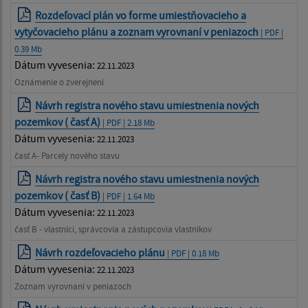
Rozdeľovací plán vo forme umiestňovacieho a
vytyčovacieho plánu a zoznam vyrovnaní v peniazoch
| PDF |
0.39 Mb
Dátum vyvesenia:
22.11.2023
Oznámenie o zverejnení
Návrh registra nového stavu umiestnenia nových
pozemkov ( časť A)
| PDF | 2.18 Mb
Dátum vyvesenia:
22.11.2023
časť A- Parcely nového stavu
Návrh registra nového stavu umiestnenia nových
pozemkov ( časť B)
| PDF | 1.64 Mb
Dátum vyvesenia:
22.11.2023
časť B - vlastníci, správcovia a zástupcovia vlastníkov
Návrh rozdeľovacieho plánu
| PDF | 0.18 Mb
Dátum vyvesenia:
22.11.2023
Zoznam vyrovnaní v peniazoch