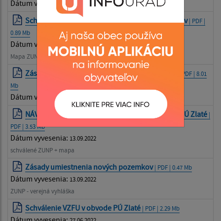
Dátum vyvesenia:
15.11.2022
Schválené zásady umiestnenia nových pozemkov
| PDF |
0.89 Mb
Dátum vyvesenia:
15.11.2022
Mapa ZUNP
Zásady umiestnenia nových pozemkov - MAPA
| PDF | 8.01
Mb
Dátum vyvesenia:
04.10.2022
NÁVRH Zásad umiestnenia nových pozemkov PPÚ Zlaté
|
PDF | 3.53 Mb
Dátum vyvesenia:
13.09.2022
schválené ZUNP + mapa
Zásady umiestnenia nových pozemkov
| PDF | 0.47 Mb
Dátum vyvesenia:
13.09.2022
ZUNP - verejná vyhláška
Schválenie VZFU v obvode PÚ Zlaté
| PDF | 2.29 Mb
Dátum vyvesenia:
27.06.2022