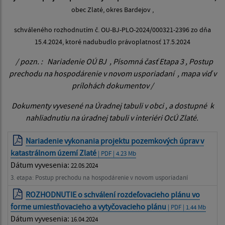
obec Zlaté, okres Bardejov ,
schváleného rozhodnutím č. OU-BJ-PLO-2024/000321-2396 zo dňa
15.4.2024, ktoré nadubudlo právoplatnosť 17.5.2024
/ pozn. : Nariadenie OÚ BJ , Písomná časť Etapa 3 , Postup
prechodu na hospodárenie v novom usporiadaní , mapa viď v
prílohách dokumentov /
Dokumenty vyvesené na Úradnej tabuli v obci , a dostupné k
nahliadnutiu na úradnej tabuli v interiéri OcÚ Zlaté.
Nariadenie vykonania projektu pozemkových úprav v
katastrálnom území Zlaté
| PDF | 4.23 Mb
Dátum vyvesenia:
22.05.2024
3. etapa: Postup prechodu na hospodárenie v novom usporiadaní
ROZHODNUTIE o schválení rozdeľovacieho plánu vo
forme umiestňovacieho a vytyčovacieho plánu
| PDF | 1.44 Mb
Dátum vyvesenia:
16.04.2024