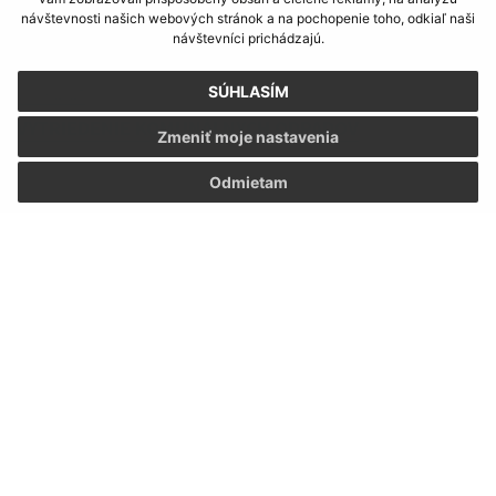
návštevnosti našich webových stránok a na pochopenie toho, odkiaľ naši
návštevníci prichádzajú.
SÚHLASÍM
10.03.2025
VYTRIEDENIE KOMUNÁLNYCH ODPADOV
Zmeniť moje nastavenia
Odmietam
31.03.2023
Rozhodnutie o cene vody