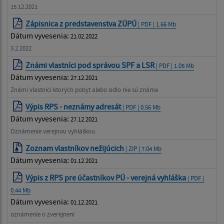
15.12.2021
Zápisnica z predstavenstva ZÚPÚ
| PDF | 1.66 Mb
Dátum vyvesenia:
21.02.2022
3.2.2022
Známi vlastníci pod správou SPF a LSR
| PDF | 1.05 Mb
Dátum vyvesenia:
27.12.2021
Známi vlastníci ktorých pobyt alebo sídlo nie sú známe
Výpis RPS - neznámy adresát
| PDF | 0.56 Mb
Dátum vyvesenia:
27.12.2021
Oznámenie verejnou vyhláškou
Zoznam vlastníkov nežijúcich
| ZIP | 7.04 Mb
Dátum vyvesenia:
01.12.2021
Výpis z RPS pre účastníkov PÚ - verejná vyhláška
| PDF |
0.44 Mb
Dátum vyvesenia:
01.12.2021
oznámenie o zverejnení