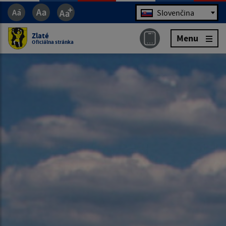
Jazyk
Slovenčina
Zlaté
Menu
Oficiálna stránka