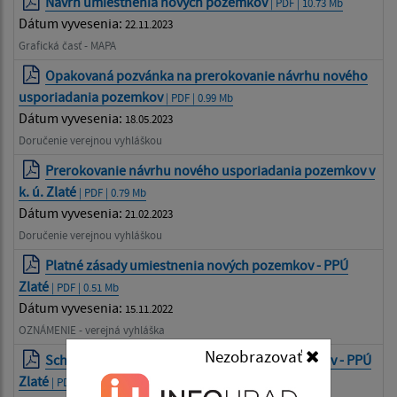
Návrh umiestnenia nových pozemkov
| PDF | 10.73 Mb
Dátum vyvesenia:
22.11.2023
Grafická časť - MAPA
Opakovaná pozvánka na prerokovanie návrhu nového
usporiadania pozemkov
| PDF | 0.99 Mb
Dátum vyvesenia:
18.05.2023
Doručenie verejnou vyhláškou
Prerokovanie návrhu nového usporiadania pozemkov v
k. ú. Zlaté
| PDF | 0.79 Mb
Dátum vyvesenia:
21.02.2023
Doručenie verejnou vyhláškou
Platné zásady umiestnenia nových pozemkov - PPÚ
Zlaté
| PDF | 0.51 Mb
Dátum vyvesenia:
15.11.2022
OZNÁMENIE - verejná vyhláška
Nezobrazovať
Schválené zásady umiestnenia nových pozemkov - PPÚ
Zlaté
| PDF | 0.78 Mb