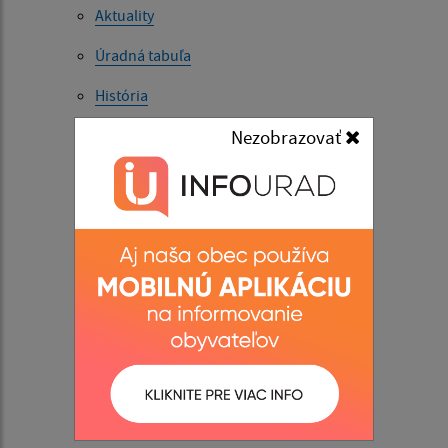
Aktuality
Úradná tabuľa
História
Nezobrazovať
Súčasnosť
Fotogaléria
Videogaléria
Kultúra
Šport
Cirkev
Zmluvy
Faktúry