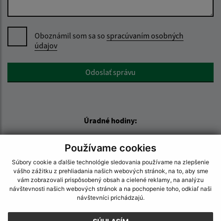
Oboznámil som sa so
spracúvaním osobných
údajov
Google reCaptcha Response
Odoslať správu
Úradné hodiny:
Deň:
Čas:
Používame cookies
Pondelok:
07:30 - 15:30
Súbory cookie a ďalšie technológie sledovania používame na zlepšenie
Utorok:
07:30 - 15:30
vášho zážitku z prehliadania našich webových stránok, na to, aby sme
Streda:
07:30 - 16:00
vám zobrazovali prispôsobený obsah a cielené reklamy, na analýzu
návštevnosti našich webových stránok a na pochopenie toho, odkiaľ naši
Štvrtok:
07:30 - 15:30
návštevníci prichádzajú.
Piatok:
07:30 - 15:00