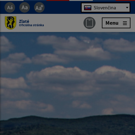
Jazyk
Slovenčina
Zlaté
Menu
Oficiálna stránka