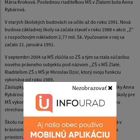
Mária Kroková. Poslednou riaditeľkou MŠ v Zlatom bola Anna
Rybárová.
V starých školských budovách sa učilo až do roku 1991. Nová
budova základnej školy sa začala stavať v roku 1988 v akcii „Z“
s rozpočtovým nákladom 2,77 mil. Sk. Vyučovanie v nej sa
začalo 21. januára 1991.
V septembri 2004 sa MŠ zlúčila so ZŠ a tým sa stala súčasťou
nového právneho subjektu pod názvom ,,ZŠ s MŠ Zlaté.
Riaditeľom ZŠ s MŠ je Miroslav Dzúr, ktorý svoju funkciu
vykonáva od roku 1989.
Zástupkyňou pre MŠ sa stala doterajšia riaditeľka škôlky Anna
Nezobrazovať
Rybárová. Od roku 2018 funkciu zástupkyne riaditeľa školy pre
MŠ vykonáva Daniela Banasová . ZŠ s MŠ je pod jednou
strechou v priestoroch ZŠ.
Školu navštevujú žiaci od 1.- 4. ročníka. Je umiestnená v
krásnom prírodnom prostredí, kde deti majú dostatok
priestoru na svoju školskú i mimoškolskú činnosť.