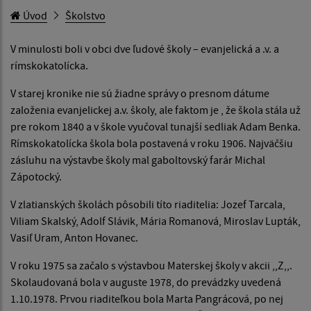
Úvod
Školstvo
V minulosti boli v obci dve ľudové školy – evanjelická a .v. a
rímskokatolícka.
V starej kronike nie sú žiadne správy o presnom dátume
založenia evanjelickej a.v. školy, ale faktom je , že škola stála už
pre rokom 1840 a v škole vyučoval tunajší sedliak Adam Benka.
Rímskokatolícka škola bola postavená v roku 1906. Najväčšiu
zásluhu na výstavbe školy mal gaboltovský farár Michal
Zápotocký.
V zlatianských školách pôsobili títo riaditelia: Jozef Tarcala,
Viliam Skalský, Adolf Slávik, Mária Romanová, Miroslav Lupták,
Vasiľ Uram, Anton Hovanec.
V roku 1975 sa začalo s výstavbou Materskej školy v akcii ,,Z,,.
Skolaudovaná bola v auguste 1978, do prevádzky uvedená
1.10.1978. Prvou riaditeľkou bola Marta Pangrácová, po nej