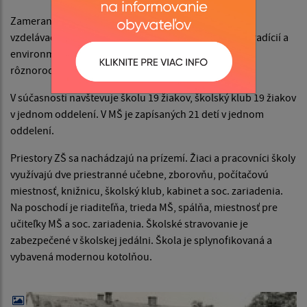
Zameranie školy je okrem prioritného výchovno-
vzdelávacieho cieľa, výchova k zachovaniu ľudových tradícií a
environmentalistika. Toto zameranie sa uplatňuje pri
rôznorodej mimoškolskej činnosti.
V súčasnosti navštevuje školu 19 žiakov, školský klub 19 žiakov
v jednom oddelení. V MŠ je zapísaných 21 detí v jednom
oddelení.
Priestory ZŠ sa nachádzajú na prízemí. Žiaci a pracovníci školy
využívajú dve priestranné učebne, zborovňu, počítačovú
miestnosť, knižnicu, školský klub, kabinet a soc. zariadenia.
Na poschodí je riaditeľňa, trieda MŠ, spálňa, miestnosť pre
učiteľky MŠ a soc. zariadenia. Školské stravovanie je
zabezpečené v školskej jedálni. Škola je splynofikovaná a
vybavená modernou kotolňou.