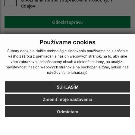
údajov
Google reCaptcha Response
Odoslať správu
Používame cookies
Úradné hodiny:
Súbory cookie a ďalšie technológie sledovania používame na zlepšenie
vášho zážitku z prehliadania našich webových stránok, na to, aby sme
vám zobrazovali prispôsobený obsah a cielené reklamy, na analýzu
Deň:
Čas:
návštevnosti našich webových stránok a na pochopenie toho, odkiaľ naši
Pondelok:
07:30 - 15:30
návštevníci prichádzajú.
Utorok:
07:30 - 15:30
Streda:
07:30 - 16:00
SÚHLASÍM
Štvrtok:
07:30 - 15:30
Zmeniť moje nastavenia
Piatok:
07:30 - 15:00
Odmietam
Kontakt:
Obecný úrad Zlaté
Zlaté 17