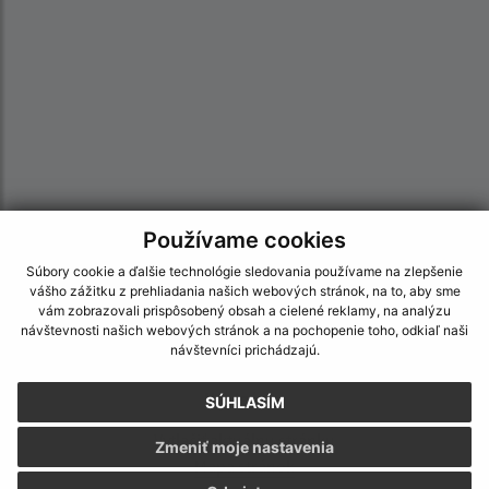
Používame cookies
Informácie o stránke:
Súbory cookie a ďalšie technológie sledovania používame na zlepšenie
vášho zážitku z prehliadania našich webových stránok, na to, aby sme
Vyhlásenie o prístupnosti
vám zobrazovali prispôsobený obsah a cielené reklamy, na analýzu
Autorské práva
návštevnosti našich webových stránok a na pochopenie toho, odkiaľ naši
návštevníci prichádzajú.
Ochrana osobných údajov
Navigácia:
SÚHLASÍM
Vytlačiť aktuálnu stránku
Zmeniť moje nastavenia
Mapa stránok