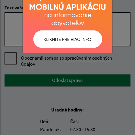
Text vašej správy (povinné)
Oboznámil som sa so
spracúvaním osobných
údajov
Google reCaptcha Response
Odoslať správu
Úradné hodiny:
Deň:
Čas:
Pondelok:
07:30 - 15:30