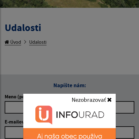
Udalosti
Úvod
Udalosti
Napíšte nám:
Meno (povinné)
Nezobrazovať
E-mailová adresa (povinné)