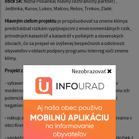
obce SK
: Nižná Polianka( hlavný cezhraničný partner) ,
Jedlinka, Kurov, Lukov, Malcov, Rešov, Trnkov, Zlaté.
Hlavným cieľom projektu
je prispôsobovať sa zmene klímya
predchádzať rizikám vyplývajúcim z environmentálnych rizík,
prírodných katastróf a katastróf v poľských a slovenských
obciach, čo sa prejaví vo zvýšenej bezpečnosti a odolnosti
obyvateľov v oblasti podpory programu Interreg voči zmene
klímy.
Nezobrazovať
Projekt zahŕňa :
- vybavenie jednotiek dobrovoľných hasičských zborov
modernou záchrannou technikou, čo prispeje k zvýšeniu ich
potenciálu a zvýšeniu odolnostipodpornej oblasti voči
negatívnym javomvyplývajúcich zo zmeny klímy,
-
nákup a inštalácia pilotného systému video monitorovania v
obci Krempna,
- spoločné cezhraničné cvičeniarôznych záchranných zložiek z