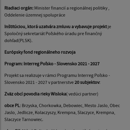
Riadiaci orgán:
Minister financií a regionálnej politiky ,
Oddelenie územnej spolupráce
Inštitúciou, ktorá uzatvára zmluvu a vybavuje projekt
je
Spoločný sekretariát Poľského úradu pre finančný
dohľad(PLSK).
Európsky fond regionálneho rozvoja
Program: Interreg Poľsko - Slovensko 2021 - 2027
Projekt sa realizuje v rámci Programu Interreg Poľsko -
Slovensko 2021 - 2027 v partnerstve
20 subjektov
:
Zväz obcí povodia rieky Wisloka
( vedúci partner)
obce PL
: Brzyska, Chorkowka, Debowiec, Mesto Jaslo, Obec
Jaslo, Jedlicze, Kolaczyszy, Krempna, Slaczyce, Krempna,
Slaczyce Tarnowiec.