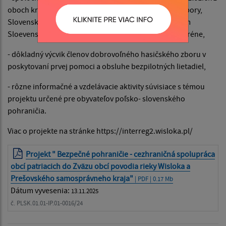
oboch krajín (dobrovoľné a profesionálne hasičské zbory,
Slovenský Červený kríž, Integrovaný záchranný systém
Sloevenskej republiky, polícia) v náročnom lesnom teréne,
- dôkladný výcvik členov dobrovoľného hasičského zboru v
poskytovaní prvej pomoci a obsluhe bezpilotných lietadiel,
- rôzne informačné a vzdelávacie aktivity súvisiace s témou
projektu určené pre obyvateľov poľsko- slovenského
pohraničia.
Viac o projekte na stránke https://interreg2.wisloka.pl/
Projekt " Bezpečné pohraničie - cezhraničná spolupráca
obcí patriacich do Zväzu obcí povodia rieky Wisloka a
Prešovského samosprávneho kraja"
| PDF | 0.17 Mb
Dátum vyvesenia:
13.11.2025
č. PLSK.01.01-IP.01-0016/24