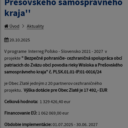
Prešovského samosprávneho
kraja''
Úvod
Aktuality
20.10.2025
V programe Interreg Poľsko - Slovensko 2021 - 2027 v
projekte
" Bezpečné pohraničie- cezhraničná spolupráca obcí
patriacich do Zväzu obcí povodia rieky Wisloka a Prešovského
samosprávneho kraja" č. PLSK.01.01-IP.01-0016/24
je Obec Zlaté jedným z 20 partnerov cezhraničného
projektu.
Výška dotácie pre Obec Zlaté je 17 492,- EUR
Celková hodnota:
1 329 426,40 eur
Financovanie EÚ:
1 062 069,00 eur
Obdobie implementácie:
01.07.2025 - 30.06. 2027