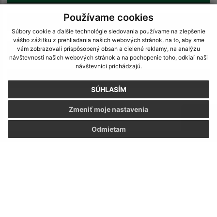
Používame cookies
4
Súbory cookie a ďalšie technológie sledovania používame na zlepšenie
vášho zážitku z prehliadania našich webových stránok, na to, aby sme
vám zobrazovali prispôsobený obsah a cielené reklamy, na analýzu
5
návštevnosti našich webových stránok a na pochopenie toho, odkiaľ naši
návštevníci prichádzajú.
>
SÚHLASÍM
Zmeniť moje nastavenia
Odmietam
Napíšte nám:
Meno (povinné)
E-mailová adresa (povinné)