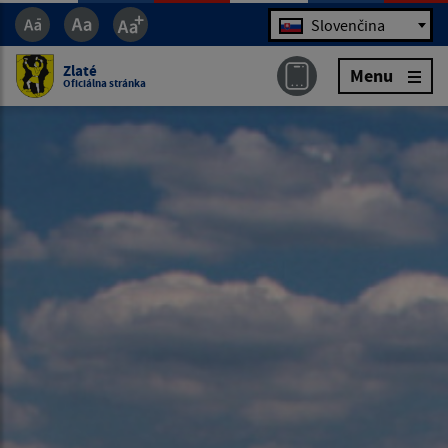
Jazyk
Slovenčina
Zlaté
Menu
Oficiálna stránka