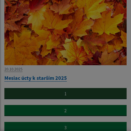
20.10.2025
Mesiac úcty k starším 2025
1
2
3