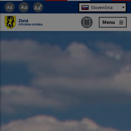
Jazyk
Slovenčina
Zlaté
Menu
Oficiálna stránka