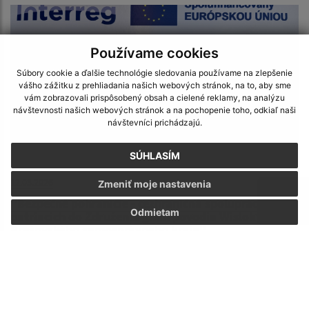
Používame cookies
Súbory cookie a ďalšie technológie sledovania používame na zlepšenie
vášho zážitku z prehliadania našich webových stránok, na to, aby sme
vám zobrazovali prispôsobený obsah a cielené reklamy, na analýzu
návštevnosti našich webových stránok a na pochopenie toho, odkiaľ naši
návštevníci prichádzajú.
SÚHLASÍM
12.03.2026
Zmeniť moje nastavenia
''Bezpečné pohraničie - cezhraničná spolupráca gmín
Odmietam
patriacich do Združenia gmín povodia Wisloky a
Prešovského samosprávneho kraja''