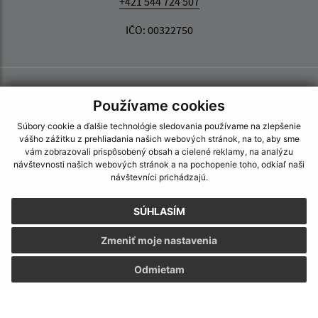
+421 544 724 507
IČO: 00322750
Používame cookies
Súbory cookie a ďalšie technológie sledovania používame na zlepšenie
vášho zážitku z prehliadania našich webových stránok, na to, aby sme
vám zobrazovali prispôsobený obsah a cielené reklamy, na analýzu
návštevnosti našich webových stránok a na pochopenie toho, odkiaľ naši
návštevníci prichádzajú.
SÚHLASÍM
Zmeniť moje nastavenia
Odmietam
Informácie o stránke: