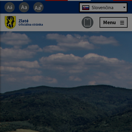
Jazyk
Slovenčina
Zlaté
Menu
Oficiálna stránka