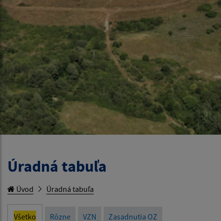
Úradná tabuľa
Úvod
Úradná tabuľa
Všetko
Rôzne
VZN
Zasadnutia OZ