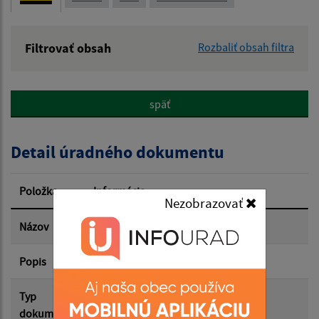
Filtrovať obsah
Rozbaliť obsah filtra
Názov:
späť
Popis:
Detail úradného dokumentu
Dátum zverejnenia od:
Položka
Informácia
Nezobrazovať
Dátum zverejnenia do:
Názov
Uznesenia OZ 8.4.2026
Popis
Uznesenie OZ 8.4.2026
Filtrovať
Reset
Typ
Zasadnutia OZ
dokumentu