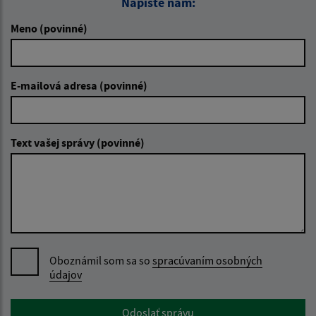
Napíšte nám:
Meno (povinné)
E-mailová adresa (povinné)
Text vašej správy (povinné)
Oboznámil som sa so
spracúvaním osobných
údajov
Google reCaptcha Response
Odoslať správu