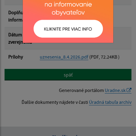
Doplňujúce
informácie
Dátum
15.04.2026
zverejnenia
Prílohy
uznesenia_8.4.2026.pdf
(PDF, 72.24KB )
späť
Generované portálom
Uradne.sk
Ďalšie dokumenty nájdete v časti
Úradná tabuľa archív